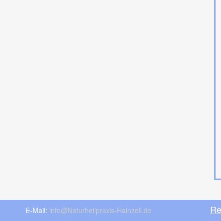
Re
E-Mail:
info@Naturheilpraxis-Hainzell.de