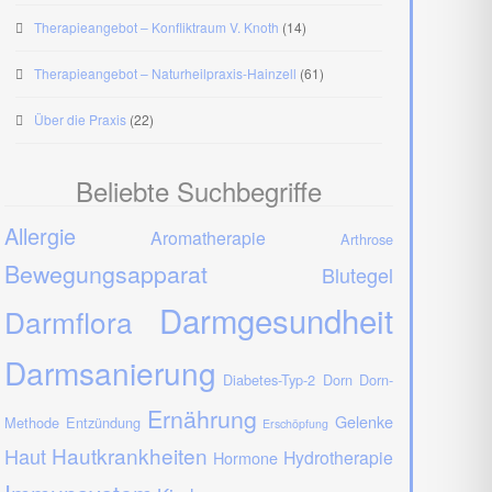
Therapieangebot – Konfliktraum V. Knoth
(14)
Therapieangebot – Naturheilpraxis-Hainzell
(61)
Über die Praxis
(22)
Beliebte Suchbegriffe
Allergie
Aromatherapie
Arthrose
Bewegungsapparat
Blutegel
Darmgesundheit
Darmflora
Darmsanierung
Diabetes-Typ-2
Dorn
Dorn-
Ernährung
Gelenke
Methode
Entzündung
Erschöpfung
Hautkrankheiten
Haut
Hydrotherapie
Hormone