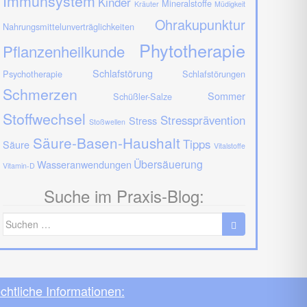
Immunsystem
Kinder
Mineralstoffe
Kräuter
Müdigkeit
Ohrakupunktur
Nahrungsmittelunverträglichkeiten
Phytotherapie
Pflanzenheilkunde
Schlafstörung
Psychotherapie
Schlafstörungen
Schmerzen
Sommer
Schüßler-Salze
Stoffwechsel
Stressprävention
Stress
Stoßwellen
Säure-Basen-Haushalt
Tipps
Säure
Vitalstoffe
Übersäuerung
Wasseranwendungen
Vitamin-D
Suche im Praxis-Blog:
Suche
nach:
chtliche Informationen: