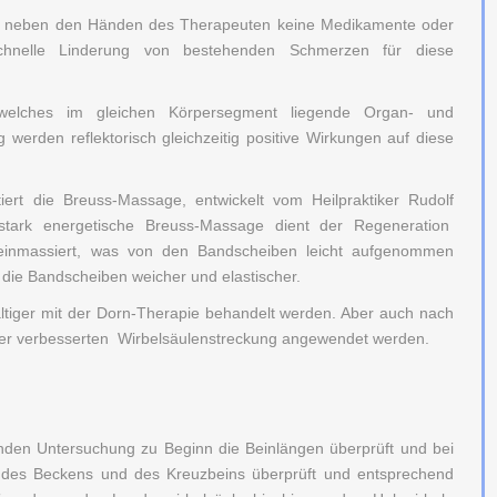
 neben den Händen des Therapeuten keine Medikamente oder
schnelle Linderung von bestehenden Schmerzen für diese
 welches im gleichen Körpersegment liegende Organ- und
erden reflektorisch gleichzeitig positive Wirkungen auf diese
ert die Breuss-Massage, entwickelt vom Heilpraktiker Rudolf
stark energetische Breuss-Massage dient der Regeneration
l einmassiert, was von den Bandscheiben leicht aufgenommen
ie Bandscheiben weicher und elastischer.
tiger mit der Dorn-Therapie behandelt werden. Aber auch nach
ner verbesserten Wirbelsäulenstreckung angewendet werden.
nden Untersuchung zu Beginn die Beinlängen überprüft und bei
ung des Beckens und des Kreuzbeins überprüft und entsprechend