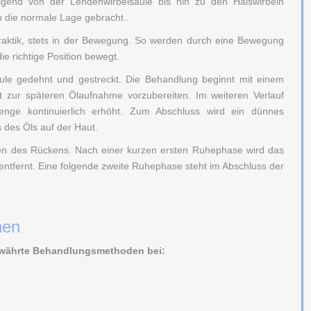
eigend von der Lendenwirbelsäule bis hin zu den Halswirbeln
n die normale Lage gebracht..
raktik, stets in der Bewegung. So werden durch eine Bewegung
ie richtige Position bewegt.
ule gedehnt und gestreckt. Die Behandlung beginnt mit einem
t zur späteren Ölaufnahme vorzubereiten. Im weiteren Verlauf
enge kontinuierlich erhöht. Zum Abschluss wird ein dünnes
 des Öls auf der Haut.
en des Rückens. Nach einer kurzen ersten Ruhephase wird das
tfernt. Eine folgende zweite Ruhephase steht im Abschluss der
nen
ewährte Behandlungsmethoden bei: