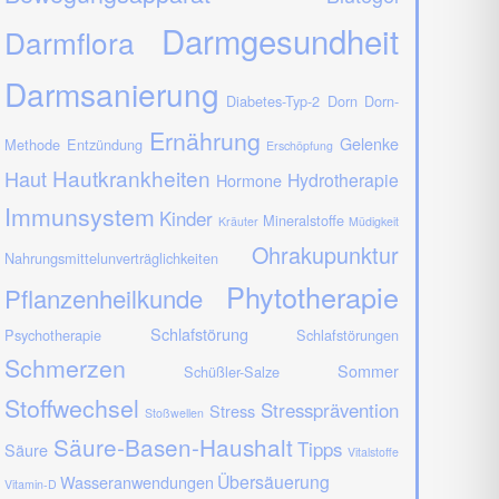
Darmgesundheit
Darmflora
Darmsanierung
Diabetes-Typ-2
Dorn
Dorn-
Ernährung
Gelenke
Methode
Entzündung
Erschöpfung
Hautkrankheiten
Haut
Hydrotherapie
Hormone
Immunsystem
Kinder
Mineralstoffe
Kräuter
Müdigkeit
Ohrakupunktur
Nahrungsmittelunverträglichkeiten
Phytotherapie
Pflanzenheilkunde
Schlafstörung
Psychotherapie
Schlafstörungen
Schmerzen
Sommer
Schüßler-Salze
Stoffwechsel
Stressprävention
Stress
Stoßwellen
Säure-Basen-Haushalt
Tipps
Säure
Vitalstoffe
Übersäuerung
Wasseranwendungen
Vitamin-D