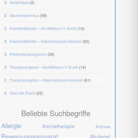
Gartentipps
(2)
Gaumenschmaus
(59)
Krankheitsbilder – Konfliktraum V. Knoth
(14)
Krankheitsbilder – Naturheilpraxis-Hainzell
(62)
Präventionsprogramm
(36)
Therapieangebot – Konfliktraum V. Knoth
(14)
Therapieangebot – Naturheilpraxis-Hainzell
(61)
Über die Praxis
(22)
Beliebte Suchbegriffe
Allergie
Aromatherapie
Arthrose
Bewegungsapparat
Blutegel