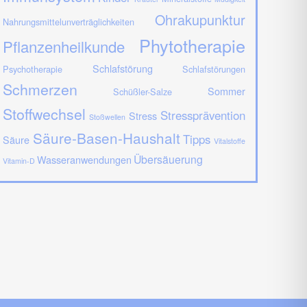
Ohrakupunktur
Nahrungsmittelunverträglichkeiten
Phytotherapie
Pflanzenheilkunde
Schlafstörung
Psychotherapie
Schlafstörungen
Schmerzen
Sommer
Schüßler-Salze
Stoffwechsel
Stressprävention
Stress
Stoßwellen
Säure-Basen-Haushalt
Tipps
Säure
Vitalstoffe
Übersäuerung
Wasseranwendungen
Vitamin-D