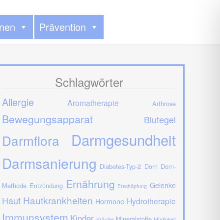
onen
Prävention
Schlagwörter
Allergie
Aromatherapie
Arthrose
Bewegungsapparat
Blutegel
Darmgesundheit
Darmflora
Darmsanierung
Diabetes-Typ-2
Dorn
Dorn-
Ernährung
Gelenke
Methode
Entzündung
Erschöpfung
Hautkrankheiten
Haut
Hydrotherapie
Hormone
Immunsystem
Kinder
Mineralstoffe
Kräuter
Müdigkeit