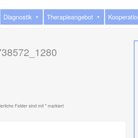
Diagnostik
Therapieangebot
Kooperati
738572_1280
derliche Felder sind mit
*
markiert