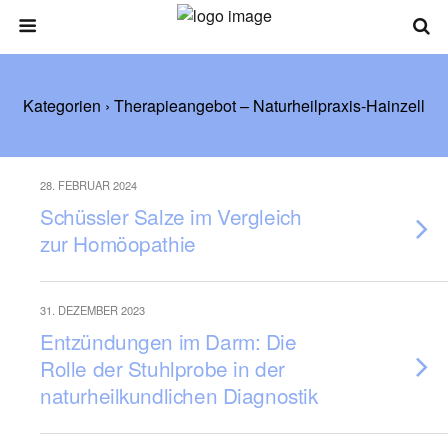
Kategorien ›
Therapieangebot – Naturheilpraxis-Hainzell
28. FEBRUAR 2024
Schüssler Salze im Vergleich
zur Homöopathie
31. DEZEMBER 2023
Entzündungen im Darm: Die
Rolle der Stuhlprobe in der
naturheilkundlichen Diagnostik