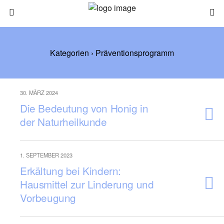
Kategorien ›
Präventionsprogramm
30. MÄRZ 2024
Die Bedeutung von Honig in
der Naturheilkunde
1. SEPTEMBER 2023
Erkältung bei Kindern:
Hausmittel zur Linderung und
Vorbeugung