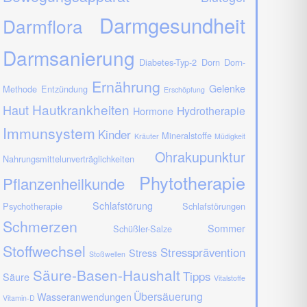
Darmgesundheit
Darmflora
Darmsanierung
Diabetes-Typ-2
Dorn
Dorn-
Ernährung
Gelenke
Methode
Entzündung
Erschöpfung
Hautkrankheiten
Haut
Hydrotherapie
Hormone
Immunsystem
Kinder
Mineralstoffe
Kräuter
Müdigkeit
Ohrakupunktur
Nahrungsmittelunverträglichkeiten
Phytotherapie
Pflanzenheilkunde
Schlafstörung
Psychotherapie
Schlafstörungen
Schmerzen
Sommer
Schüßler-Salze
Stoffwechsel
Stressprävention
Stress
Stoßwellen
Säure-Basen-Haushalt
Tipps
Säure
Vitalstoffe
Übersäuerung
Wasseranwendungen
Vitamin-D