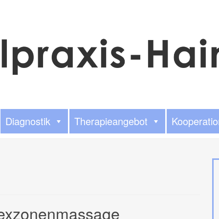
Diagnostik
Therapieangebot
Kooperati
lexzonenmassage