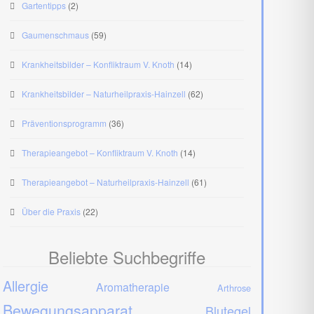
Gartentipps
(2)
Gaumenschmaus
(59)
Krankheitsbilder – Konfliktraum V. Knoth
(14)
Krankheitsbilder – Naturheilpraxis-Hainzell
(62)
Präventionsprogramm
(36)
Therapieangebot – Konfliktraum V. Knoth
(14)
Therapieangebot – Naturheilpraxis-Hainzell
(61)
Über die Praxis
(22)
Beliebte Suchbegriffe
Allergie
Aromatherapie
Arthrose
Bewegungsapparat
Blutegel