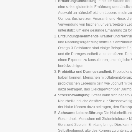
Ernährungsumstellung:
Eine der Säulen der N
eine strikte glutenfreie Ernährung unerlässlic
Auswahl an nährstoffreichen Lebensmitteln zu 
Quinoa, Buchweizen, Amaranth und Hirse, die
Verwendung von frischen, unverarbeiteten L
unterstützt, um eine gesunde Ernährung zu fö
Entzündungshemmende Kräuter und Nahrun
und Nahrungsergänzungsmittel als entzündu
Omega-3-Fettsäuren sind einige Beispiele für 
und die Darmgesundheit zu unterstützen. Den
einen Experten zu konsultieren, um mögliche
berücksichtigen.
Probiotika und Darmgesundheit:
Probiotika 
haben können. Menschen mit Glutenintoleranz
probiotischen Lebensmitteln wie Joghurt mit
dazu beitragen, das Gleichgewicht der Darmba
Stressbewältigung:
Stress kann sich negativ
Naturheilkundliche Ansätze zur Stressbewält
der Natur können dazu beitragen, den Stressp
Achtsame Lebensführung:
Die Naturheilkund
Gesundheit. Menschen mit Glutenintoleranz kö
Geist und Seele in Einklang bringt. Dies kann
Selbstheilungskräfte des Körpers zu unterstüt