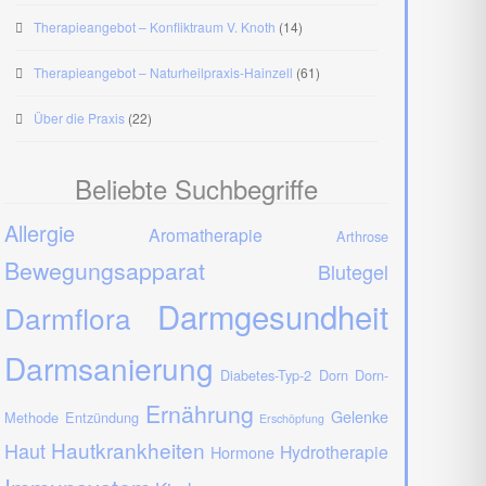
Therapieangebot – Konfliktraum V. Knoth
(14)
Therapieangebot – Naturheilpraxis-Hainzell
(61)
Über die Praxis
(22)
Beliebte Suchbegriffe
Allergie
Aromatherapie
Arthrose
Bewegungsapparat
Blutegel
Darmgesundheit
Darmflora
Darmsanierung
Diabetes-Typ-2
Dorn
Dorn-
Ernährung
Gelenke
Methode
Entzündung
Erschöpfung
Hautkrankheiten
Haut
Hydrotherapie
Hormone