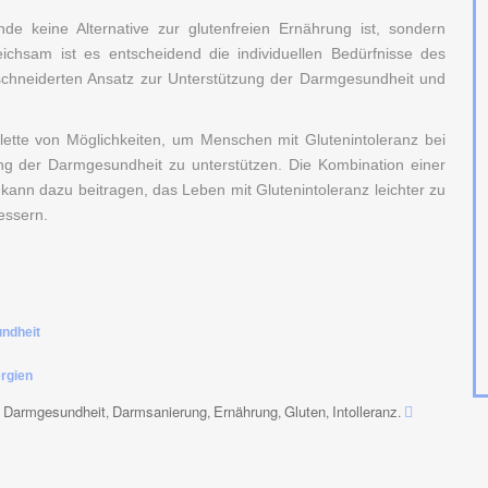
nde keine Alternative zur glutenfreien Ernährung ist, sondern
chsam ist es entscheidend die individuellen Bedürfnisse des
schneiderten Ansatz zur Unterstützung der Darmgesundheit und
alette von Möglichkeiten, um Menschen mit Glutenintoleranz bei
g der Darmgesundheit zu unterstützen. Die Kombination einer
 kann dazu beitragen, das Leben mit Glutenintoleranz leichter zu
essern.
undheit
ergien
Darmgesundheit
Darmsanierung
Ernährung
Gluten
Intolleranz
,
,
,
,
,
.