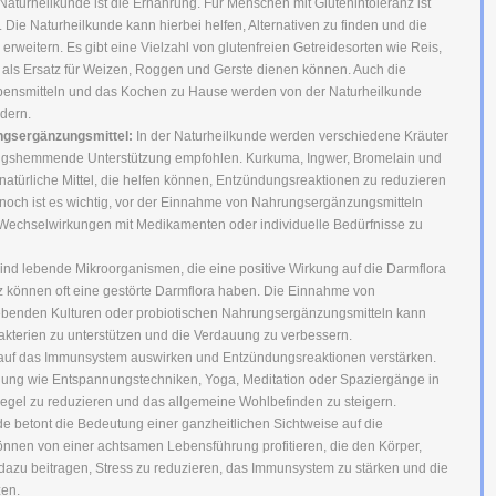
aturheilkunde ist die Ernährung. Für Menschen mit Glutenintoleranz ist
h. Die Naturheilkunde kann hierbei helfen, Alternativen zu finden und die
erweitern. Es gibt eine Vielzahl von glutenfreien Getreidesorten wie Reis,
 als Ersatz für Weizen, Roggen und Gerste dienen können. Auch die
ebensmitteln und das Kochen zu Hause werden von der Naturheilkunde
rdern.
gsergänzungsmittel:
In der Naturheilkunde werden verschiedene Kräuter
ngshemmende Unterstützung empfohlen. Kurkuma, Ingwer, Bromelain und
natürliche Mittel, die helfen können, Entzündungsreaktionen zu reduzieren
noch ist es wichtig, vor der Einnahme von Nahrungsergänzungsmitteln
 Wechselwirkungen mit Medikamenten oder individuelle Bedürfnisse zu
sind lebende Mikroorganismen, die eine positive Wirkung auf die Darmflora
 können oft eine gestörte Darmflora haben. Die Einnahme von
 lebenden Kulturen oder probiotischen Nahrungsergänzungsmitteln kann
kterien zu unterstützen und die Verdauung zu verbessern.
 auf das Immunsystem auswirken und Entzündungsreaktionen verstärken.
igung wie Entspannungstechniken, Yoga, Meditation oder Spaziergänge in
egel zu reduzieren und das allgemeine Wohlbefinden zu steigern.
e betont die Bedeutung einer ganzheitlichen Sichtweise auf die
nnen von einer achtsamen Lebensführung profitieren, die den Körper,
 dazu beitragen, Stress zu reduzieren, das Immunsystem zu stärken und die
zen.