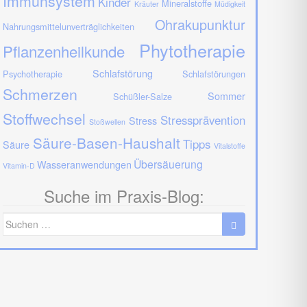
Immunsystem
Kinder
Mineralstoffe
Kräuter
Müdigkeit
Ohrakupunktur
Nahrungsmittelunverträglichkeiten
Phytotherapie
Pflanzenheilkunde
Schlafstörung
Psychotherapie
Schlafstörungen
Schmerzen
Sommer
Schüßler-Salze
Stoffwechsel
Stressprävention
Stress
Stoßwellen
Säure-Basen-Haushalt
Tipps
Säure
Vitalstoffe
Übersäuerung
Wasseranwendungen
Vitamin-D
Suche im Praxis-Blog:
Suche
nach: