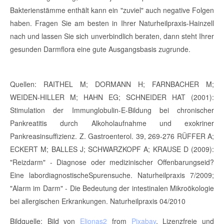
Bakterienstämme enthält kann ein "zuviel" auch negative Folgen
haben. Fragen Sie am besten in Ihrer Naturheilpraxis-Hainzell
nach und lassen Sie sich unverbindlich beraten, dann steht Ihrer
gesunden Darmflora eine gute Ausgangsbasis zugrunde.
Quellen: RAITHEL M; DORMANN H; FARNBACHER M;
WEIDEN-HILLER M; HAHN EG; SCHNEIDER HAT (2001):
Stimulation der Immunglobulin-E-Bildung bei chronischer
Pankreatitis durch Alkoholaufnahme und exokriner
Pankreasinsuffizienz. Z. Gastroenterol. 39, 269-276 RÜFFER A;
ECKERT M; BALLES J; SCHWARZKOPF A; KRAUSE D (2009):
"Reizdarm" - Diagnose oder medizinischer Offenbarungseid?
Eine labordiagnostischeSpurensuche. Naturheilpraxis 7/2009;
"Alarm im Darm" - Die Bedeutung der intestinalen Mikroökologie
bei allergischen Erkrankungen. Naturheilpraxis 04/2010
Bildquelle: Bild von
Elionas2
from
Pixabay
, Lizenzfreie und