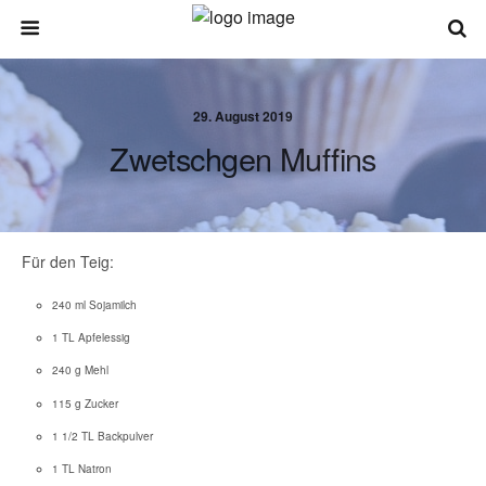
29. August 2019
Zwetschgen Muffins
Für den Teig:
240 ml Sojamilch
1 TL Apfelessig
240 g Mehl
115 g Zucker
1 1/2 TL Backpulver
1 TL Natron