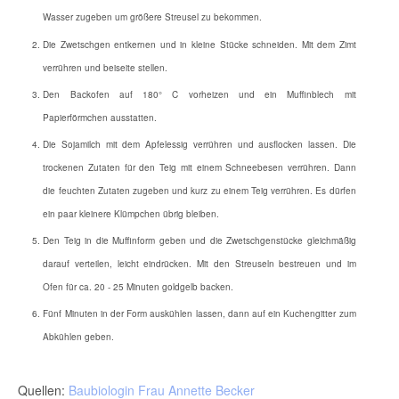
Wasser zugeben um größere Streusel zu bekommen.
Die Zwetschgen entkernen und in kleine Stücke schneiden. Mit dem Zimt
verrühren und beiseite stellen.
Den Backofen auf 180° C vorheizen und ein Muffinblech mit
Papierförmchen ausstatten.
Die Sojamilch mit dem Apfelessig verrühren und ausflocken lassen. Die
trockenen Zutaten für den Teig mit einem Schneebesen verrühren. Dann
die feuchten Zutaten zugeben und kurz zu einem Teig verrühren. Es dürfen
ein paar kleinere Klümpchen übrig bleiben.
Den Teig in die Muffinform geben und die Zwetschgenstücke gleichmäßig
darauf verteilen, leicht eindrücken. Mit den Streuseln bestreuen und im
Ofen für ca. 20 - 25 Minuten goldgelb backen.
Fünf Minuten in der Form auskühlen lassen, dann auf ein Kuchengitter zum
Abkühlen geben.
Quellen:
Baubiologin Frau Annette Becker