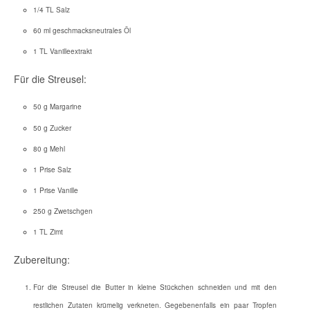
1/4 TL Salz
60 ml geschmacksneutrales Öl
1 TL Vanilleextrakt
Für die Streusel:
50 g Margarine
50 g Zucker
80 g Mehl
1 Prise Salz
1 Prise Vanille
250 g Zwetschgen
1 TL Zimt
Zubereitung:
Für die Streusel die Butter in kleine Stückchen schneiden und mit den
restlichen Zutaten krümelig verkneten. Gegebenenfalls ein paar Tropfen