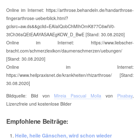
Online im Internet: https://arthrose.behandeln.de/handarthrose-
fingerarthrose-ueberblick.html?
gclsrc=aw.ds&&gclid=EAIaIQobChMIhOmK877C6wIV0-
3tCh36sQEtEAAYASAAEgKOW_D_BwE [Stand: 30.08.2020]
Online im Internet: https://www.liebscher-
bracht.com/schmerzlexikon/daumenschmerzen/uebungen/
[Stand: 30.08.2020]
Online im Internet:
https://www.heilpraxisnet.de/krankheiten/rhizarthrose/ [Stand:
30.08.2020]
Bildquelle: Bild von
Mireia Pascual Molla
von
Pixabay
,
Lizenzfreie und kostenlose Bilder
Empfohlene Beiträge:
Heile, heile Gänschen, wird schon wieder