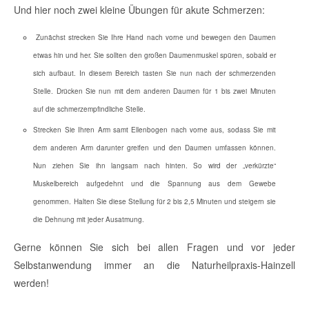
Und hier noch zwei kleine Übungen für akute Schmerzen:
Zunächst strecken Sie Ihre Hand nach vorne und bewegen den Daumen
etwas hin und her. Sie sollten den großen Daumenmuskel spüren, sobald er
sich aufbaut. In diesem Bereich tasten Sie nun nach der schmerzenden
Stelle. Drücken Sie nun mit dem anderen Daumen für 1 bis zwei Minuten
auf die schmerzempfindliche Stelle.
Strecken Sie Ihren Arm samt Ellenbogen nach vorne aus, sodass Sie mit
dem anderen Arm darunter greifen und den Daumen umfassen können.
Nun ziehen Sie ihn langsam nach hinten. So wird der „verkürzte“
Muskelbereich
aufgedehnt
und die Spannung aus dem Gewebe
genommen. Halten Sie diese Stellung für 2 bis 2,5 Minuten und steigern sie
die Dehnung mit jeder Ausatmung.
Gerne können Sie sich bei allen Fragen und vor jeder
Selbstanwendung immer an die
Naturheilpraxis-Hainzell
werden!